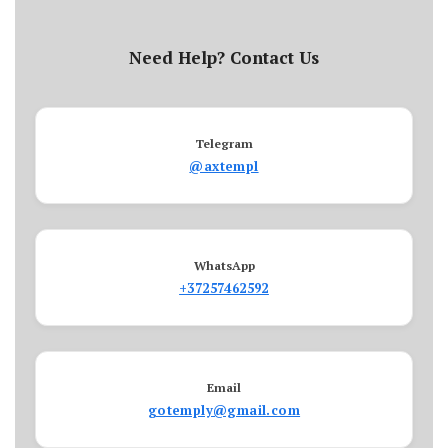
Need Help? Contact Us
Telegram
@axtempl
WhatsApp
+37257462592
Email
gotemply@gmail.com