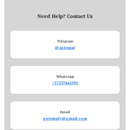
Need Help? Contact Us
Telegram
@axtempl
WhatsApp
+37257462592
Email
gotemply@gmail.com