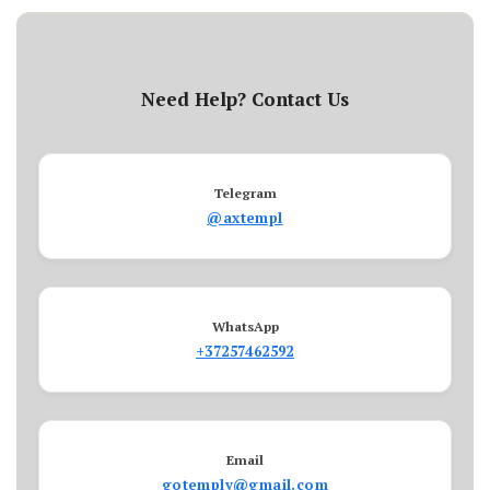
Need Help? Contact Us
Telegram
@axtempl
WhatsApp
+37257462592
Email
gotemply@gmail.com