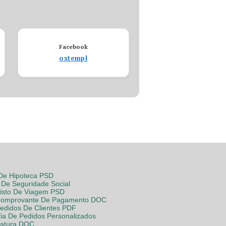
Facebook
oxtempl
 De Hipoteca PSD
De Seguridade Social
Visto De Viagem PSD
Comprovante De Pagamento DOC
Pedidos De Clientes PDF
fia De Pedidos Personalizados
Fatura DOC