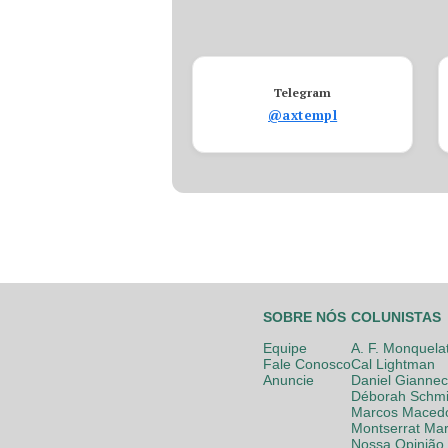
Telegram
@axtempl
SOBRE NÓS
COLUNISTAS
Equipe
A. F. Monquela
Fale Conosco
Cal Lightman
Anuncie
Daniel Giannec
Déborah Schmi
Marcos Maced
Montserrat Mar
Nossa Opinião