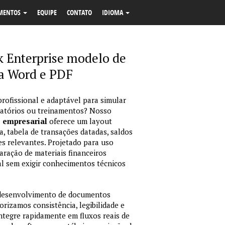
MENTOS
EQUIPE
CONTATO
IDIOMA
 Enterprise modelo de
ta Word e PDF
profissional e adaptável para simular
latórios ou treinamentos? Nosso
o empresarial
oferece um layout
, tabela de transações datadas, saldos
es relevantes. Projetado para uso
ração de materiais financeiros
sual sem exigir conhecimentos técnicos
 desenvolvimento de documentos
orizamos consistência, legibilidade e
integre rapidamente em fluxos reais de