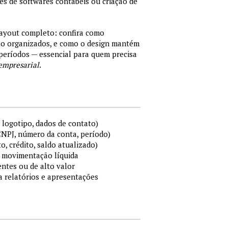
tes de softwares contábeis ou criação de
layout completo: confira como
são organizados, e como o design mantém
períodos — essencial para quem precisa
empresarial
.
 logotipo, dados de contato)
 CNPJ, número da conta, período)
to, crédito, saldo atualizado)
 e movimentação líquida
ntes ou de alto valor
ra relatórios e apresentações