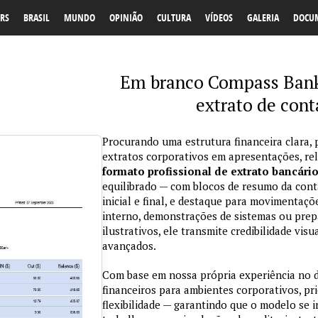
RS
BRASIL
MUNDO
OPINIÃO
CULTURA
VÍDEOS
GALERIA
DOCU
Em branco Compass Bank
extrato de con
Procurando uma estrutura financeira clara, 
extratos corporativos em apresentações, re
formato profissional de extrato bancári
equilibrado — com blocos de resumo da conta
inicial e final, e destaque para movimentaçõ
interno, demonstrações de sistemas ou prepa
ilustrativos, ele transmite credibilidade vi
avançados.
Com base em nossa própria experiência no
financeiros para ambientes corporativos, pri
flexibilidade — garantindo que o modelo se 