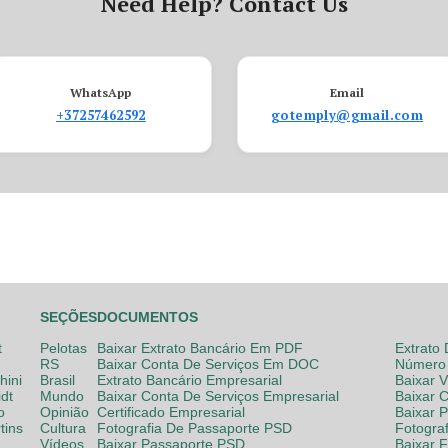
Need Help? Contact Us
WhatsApp
Email
+37257462592
gotemply@gmail.com
SEÇÕES
DOCUMENTOS
t
Pelotas
Baixar Extrato Bancário Em PDF
Extrato
RS
Baixar Conta De Serviços Em DOC
Número 
hini
Brasil
Extrato Bancário Empresarial
Baixar 
dt
Mundo
Baixar Conta De Serviços Empresarial
Baixar 
o
Opinião
Certificado Empresarial
Baixar 
tins
Cultura
Fotografia De Passaporte PSD
Fotogra
Vídeos
Baixar Passaporte PSD
Baixar 