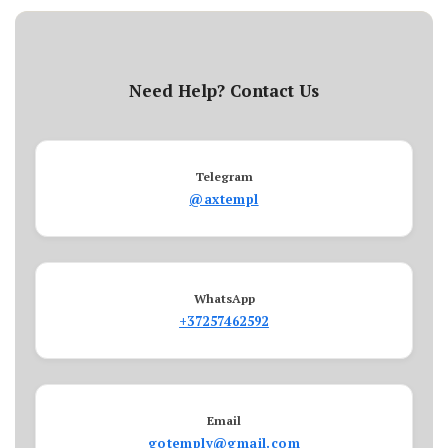
Need Help? Contact Us
Telegram
@axtempl
WhatsApp
+37257462592
Email
gotemply@gmail.com