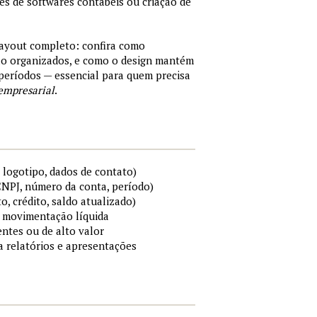
tes de softwares contábeis ou criação de
layout completo: confira como
são organizados, e como o design mantém
períodos — essencial para quem precisa
empresarial
.
 logotipo, dados de contato)
 CNPJ, número da conta, período)
to, crédito, saldo atualizado)
 e movimentação líquida
ntes ou de alto valor
ra relatórios e apresentações