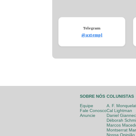
Telegram
@axtempl
SOBRE NÓS
COLUNISTAS
Equipe
A. F. Monquela
Fale Conosco
Cal Lightman
Anuncie
Daniel Giannec
Déborah Schmi
Marcos Maced
Montserrat Mar
Nossa Opinião