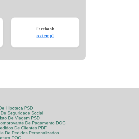
Facebook
oxtempl
 De Hipoteca PSD
De Seguridade Social
Visto De Viagem PSD
Comprovante De Pagamento DOC
Pedidos De Clientes PDF
fia De Pedidos Personalizados
Fatura DOC