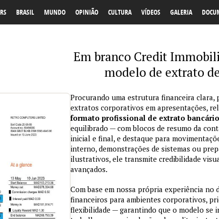
RS
BRASIL
MUNDO
OPINIÃO
CULTURA
VÍDEOS
GALERIA
DOCU
Em branco Credit Immobilie
modelo de extrato d
Procurando uma estrutura financeira clara, 
extratos corporativos em apresentações, re
formato profissional de extrato bancári
equilibrado — com blocos de resumo da conta
inicial e final, e destaque para movimentaçõ
interno, demonstrações de sistemas ou prepa
ilustrativos, ele transmite credibilidade vi
avançados.
Com base em nossa própria experiência no
financeiros para ambientes corporativos, pri
flexibilidade — garantindo que o modelo se 