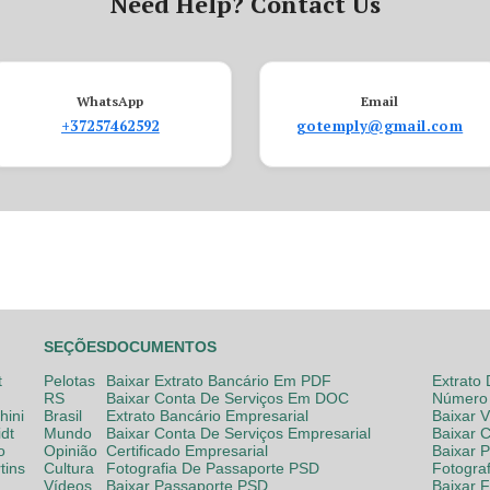
Need Help? Contact Us
WhatsApp
Email
+37257462592
gotemply@gmail.com
SEÇÕES
DOCUMENTOS
t
Pelotas
Baixar Extrato Bancário Em PDF
Extrato
RS
Baixar Conta De Serviços Em DOC
Número 
hini
Brasil
Extrato Bancário Empresarial
Baixar 
dt
Mundo
Baixar Conta De Serviços Empresarial
Baixar 
o
Opinião
Certificado Empresarial
Baixar 
tins
Cultura
Fotografia De Passaporte PSD
Fotogra
Vídeos
Baixar Passaporte PSD
Baixar 