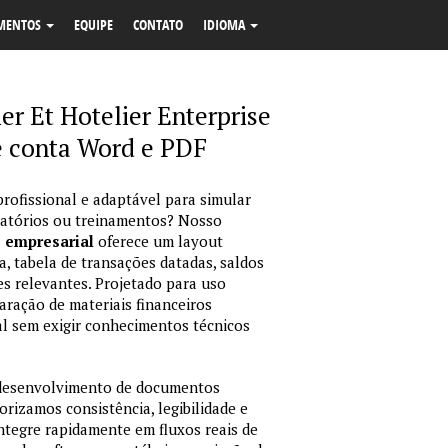
MENTOS
EQUIPE
CONTATO
IDIOMA
r Et Hotelier Enterprise
e conta Word e PDF
profissional e adaptável para simular
latórios ou treinamentos? Nosso
o empresarial
oferece um layout
, tabela de transações datadas, saldos
es relevantes. Projetado para uso
ração de materiais financeiros
sual sem exigir conhecimentos técnicos
 desenvolvimento de documentos
orizamos consistência, legibilidade e
integre rapidamente em fluxos reais de