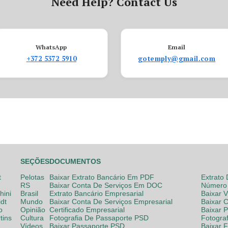
Need Help? Contact Us
WhatsApp
Email
+372 5372 5910
gotemply@gmail.com
SEÇÕES
DOCUMENTOS
t
Pelotas
Baixar Extrato Bancário Em PDF
Extrato
RS
Baixar Conta De Serviços Em DOC
Número 
hini
Brasil
Extrato Bancário Empresarial
Baixar 
dt
Mundo
Baixar Conta De Serviços Empresarial
Baixar 
o
Opinião
Certificado Empresarial
Baixar 
tins
Cultura
Fotografia De Passaporte PSD
Fotogra
Vídeos
Baixar Passaporte PSD
Baixar 