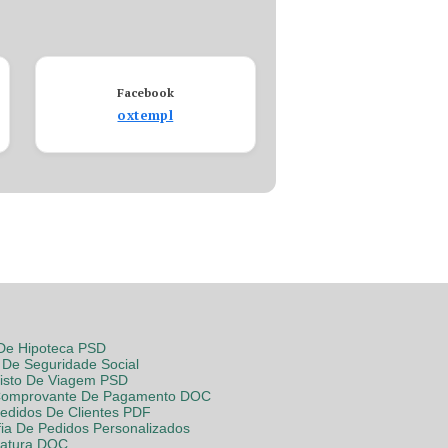
Facebook
oxtempl
 De Hipoteca PSD
De Seguridade Social
Visto De Viagem PSD
Comprovante De Pagamento DOC
Pedidos De Clientes PDF
fia De Pedidos Personalizados
Fatura DOC