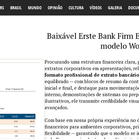
RS
BRASIL
MUNDO
OPINIÃO
CULTURA
VÍDEOS
GALERIA
DOCU
Baixável Erste Bank Firm E
modelo Wo
Procurando uma estrutura financeira clara, 
extratos corporativos em apresentações, re
formato profissional de extrato bancári
equilibrado — com blocos de resumo da conta
inicial e final, e destaque para movimentaçõ
interno, demonstrações de sistemas ou prepa
ilustrativos, ele transmite credibilidade vi
avançados.
Com base em nossa própria experiência no
financeiros para ambientes corporativos, pri
flexibilidade — garantindo que o modelo se 