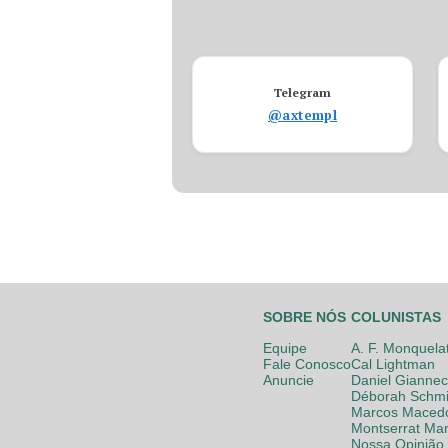
Telegram
@axtempl
SOBRE NÓS
COLUNISTAS
Equipe
A. F. Monquela
Fale Conosco
Cal Lightman
Anuncie
Daniel Giannec
Déborah Schmi
Marcos Maced
Montserrat Mar
Nossa Opinião