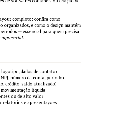
tes de softwares contábeis ou criação de
layout completo: confira como
são organizados, e como o design mantém
períodos — essencial para quem precisa
empresarial
.
 logotipo, dados de contato)
 CNPJ, número da conta, período)
to, crédito, saldo atualizado)
 e movimentação líquida
ntes ou de alto valor
ra relatórios e apresentações