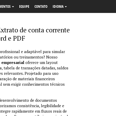
MENTOS
EQUIPE
CONTATO
IDIOMA
xtrato de conta corrente
rd e PDF
profissional e adaptável para simular
latórios ou treinamentos? Nosso
o empresarial
oferece um layout
, tabela de transações datadas, saldos
es relevantes. Projetado para uso
ração de materiais financeiros
sual sem exigir conhecimentos técnicos
 desenvolvimento de documentos
orizamos consistência, legibilidade e
integre rapidamente em fluxos reais de