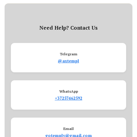
Need Help? Contact Us
Telegram
@axtempl
WhatsApp
+37257462592
Email
gotemply@gmail.com