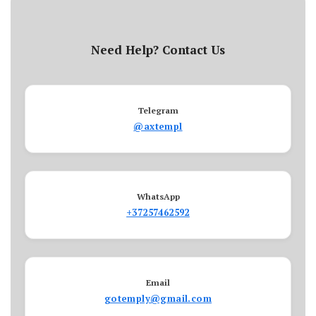
Need Help? Contact Us
Telegram
@axtempl
WhatsApp
+37257462592
Email
gotemply@gmail.com