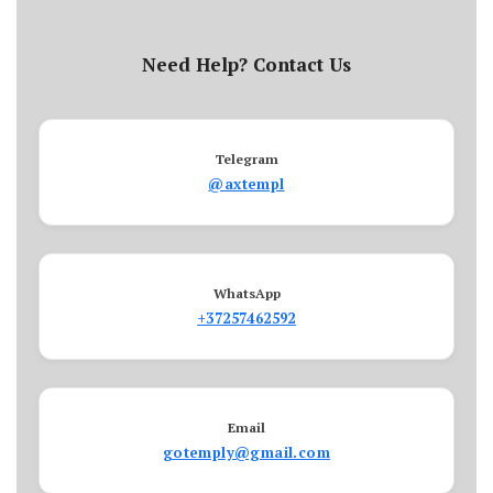
Need Help? Contact Us
Telegram
@axtempl
WhatsApp
+37257462592
Email
gotemply@gmail.com