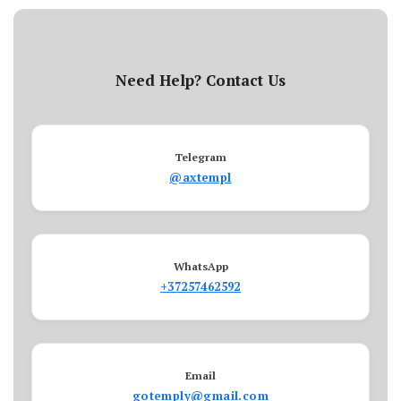
Need Help? Contact Us
Telegram
@axtempl
WhatsApp
+37257462592
Email
gotemply@gmail.com