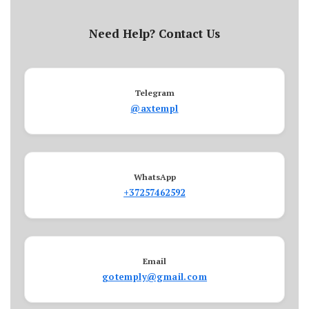
Need Help? Contact Us
Telegram
@axtempl
WhatsApp
+37257462592
Email
gotemply@gmail.com