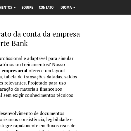
MENTOS
EQUIPE
CONTATO
IDIOMA
ato da conta da empresa
orte Bank
profissional e adaptável para simular
latórios ou treinamentos? Nosso
o empresarial
oferece um layout
, tabela de transações datadas, saldos
es relevantes. Projetado para uso
ração de materiais financeiros
sual sem exigir conhecimentos técnicos
 desenvolvimento de documentos
orizamos consistência, legibilidade e
integre rapidamente em fluxos reais de