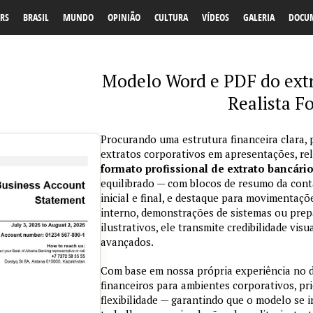
RS
BRASIL
MUNDO
OPINIÃO
CULTURA
VÍDEOS
GALERIA
DOCU
Modelo Word e PDF do extr
Realista F
Procurando uma estrutura financeira clara, 
extratos corporativos em apresentações, re
formato profissional de extrato bancári
equilibrado — com blocos de resumo da conta
inicial e final, e destaque para movimentaçõ
interno, demonstrações de sistemas ou prepa
ilustrativos, ele transmite credibilidade vi
avançados.
Com base em nossa própria experiência no
financeiros para ambientes corporativos, pri
flexibilidade — garantindo que o modelo se 