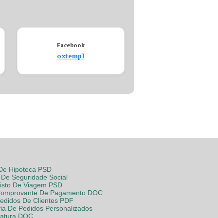
Facebook
oxtempl
 De Hipoteca PSD
De Seguridade Social
Visto De Viagem PSD
Comprovante De Pagamento DOC
Pedidos De Clientes PDF
fia De Pedidos Personalizados
Fatura DOC