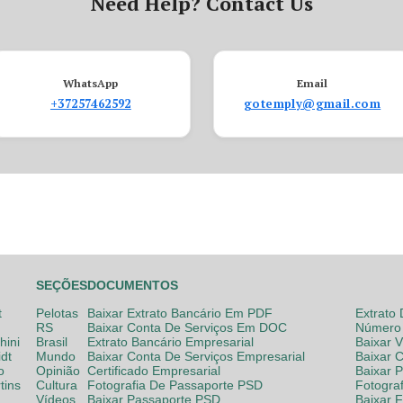
Need Help? Contact Us
WhatsApp
Email
+37257462592
gotemply@gmail.com
SEÇÕES
DOCUMENTOS
t
Pelotas
Baixar Extrato Bancário Em PDF
Extrato
RS
Baixar Conta De Serviços Em DOC
Número 
hini
Brasil
Extrato Bancário Empresarial
Baixar 
dt
Mundo
Baixar Conta De Serviços Empresarial
Baixar 
o
Opinião
Certificado Empresarial
Baixar 
tins
Cultura
Fotografia De Passaporte PSD
Fotogra
Vídeos
Baixar Passaporte PSD
Baixar 