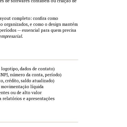
tes de softwares contábeis ou criação de
layout completo: confira como
são organizados, e como o design mantém
períodos — essencial para quem precisa
empresarial
.
 logotipo, dados de contato)
 CNPJ, número da conta, período)
to, crédito, saldo atualizado)
 e movimentação líquida
ntes ou de alto valor
ra relatórios e apresentações