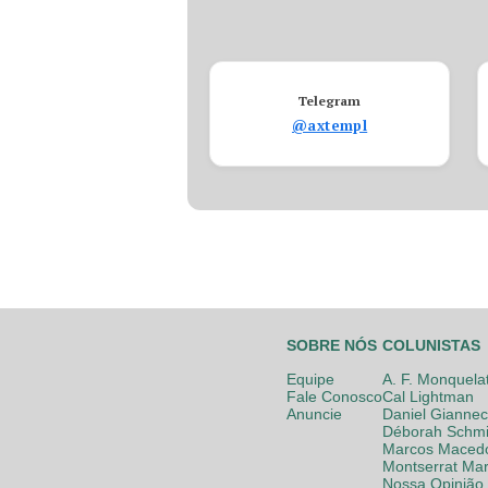
Telegram
@axtempl
SOBRE NÓS
COLUNISTAS
Equipe
A. F. Monquela
Fale Conosco
Cal Lightman
Anuncie
Daniel Giannec
Déborah Schmi
Marcos Maced
Montserrat Mar
Nossa Opinião