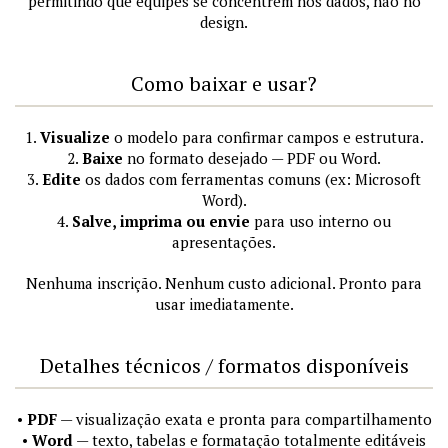
permitindo que equipes se concentrem nos dados, não no
design.
Como baixar e usar?
1.
Visualize
o modelo para confirmar campos e estrutura.
2.
Baixe
no formato desejado — PDF ou Word.
3.
Edite
os dados com ferramentas comuns (ex: Microsoft
Word).
4.
Salve, imprima ou envie
para uso interno ou
apresentações.
Nenhuma inscrição. Nenhum custo adicional. Pronto para
usar imediatamente.
Detalhes técnicos / formatos disponíveis
•
PDF
— visualização exata e pronta para compartilhamento
•
Word
— texto, tabelas e formatação totalmente editáveis