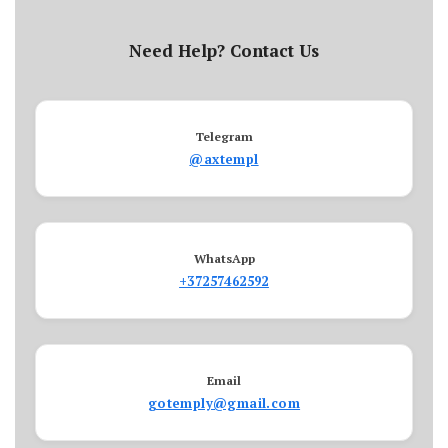
Need Help? Contact Us
Telegram
@axtempl
WhatsApp
+37257462592
Email
gotemply@gmail.com