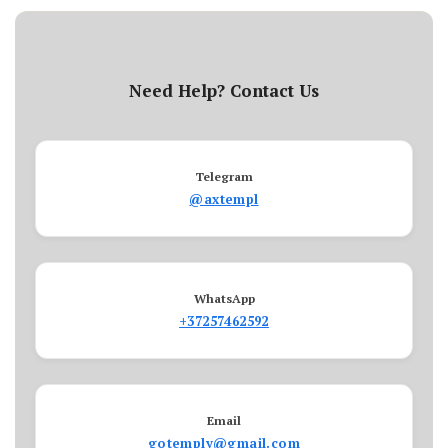
Need Help? Contact Us
Telegram
@axtempl
WhatsApp
+37257462592
Email
gotemply@gmail.com