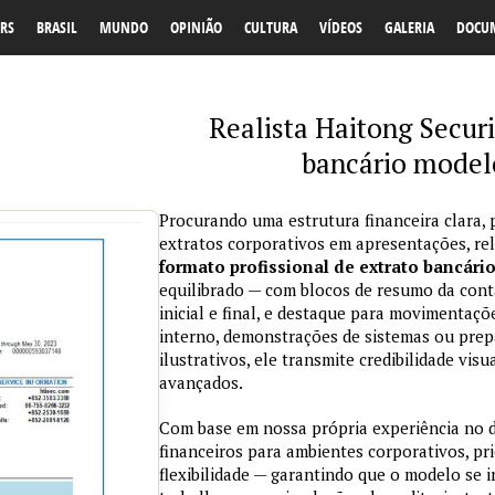
RS
BRASIL
MUNDO
OPINIÃO
CULTURA
VÍDEOS
GALERIA
DOCU
Realista Haitong Securi
bancário model
Procurando uma estrutura financeira clara, 
extratos corporativos em apresentações, re
formato profissional de extrato bancári
equilibrado — com blocos de resumo da conta
inicial e final, e destaque para movimentaçõ
interno, demonstrações de sistemas ou prepa
ilustrativos, ele transmite credibilidade vi
avançados.
Com base em nossa própria experiência no
financeiros para ambientes corporativos, pri
flexibilidade — garantindo que o modelo se 