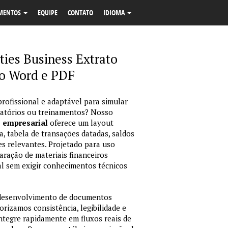
MENTOS
EQUIPE
CONTATO
IDIOMA
ties Business Extrato
o Word e PDF
profissional e adaptável para simular
latórios ou treinamentos? Nosso
o empresarial
oferece um layout
, tabela de transações datadas, saldos
es relevantes. Projetado para uso
ração de materiais financeiros
sual sem exigir conhecimentos técnicos
 desenvolvimento de documentos
orizamos consistência, legibilidade e
integre rapidamente em fluxos reais de