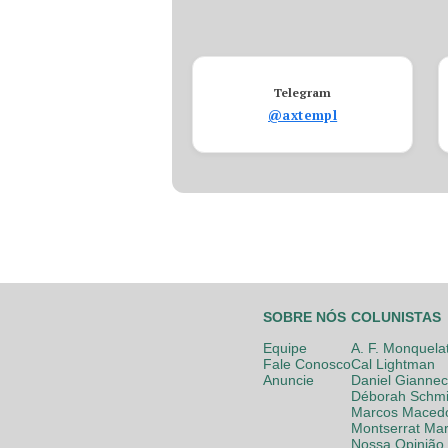
Telegram
@axtempl
SOBRE NÓS
COLUNISTAS
Equipe
A. F. Monquela
Fale Conosco
Cal Lightman
Anuncie
Daniel Giannec
Déborah Schmi
Marcos Maced
Montserrat Mar
Nossa Opinião