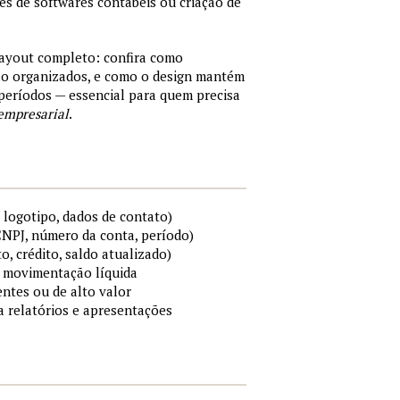
tes de softwares contábeis ou criação de
layout completo: confira como
são organizados, e como o design mantém
períodos — essencial para quem precisa
empresarial
.
 logotipo, dados de contato)
 CNPJ, número da conta, período)
to, crédito, saldo atualizado)
 e movimentação líquida
ntes ou de alto valor
ra relatórios e apresentações