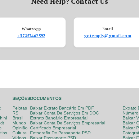
Need Help? Contact Us
WhatsApp
Email
+37257462592
gotemply@gmail.com
SEÇÕES
DOCUMENTOS
t
Pelotas
Baixar Extrato Bancário Em PDF
Extrato
RS
Baixar Conta De Serviços Em DOC
Número 
hini
Brasil
Extrato Bancário Empresarial
Baixar 
dt
Mundo
Baixar Conta De Serviços Empresarial
Baixar 
o
Opinião
Certificado Empresarial
Baixar 
tins
Cultura
Fotografia De Passaporte PSD
Fotogra
Vídeos
Baixar Passaporte PSD
Baixar 