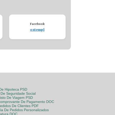
Facebook
oxtempl
 De Hipoteca PSD
De Seguridade Social
Visto De Viagem PSD
Comprovante De Pagamento DOC
Pedidos De Clientes PDF
fia De Pedidos Personalizados
Fatura DOC