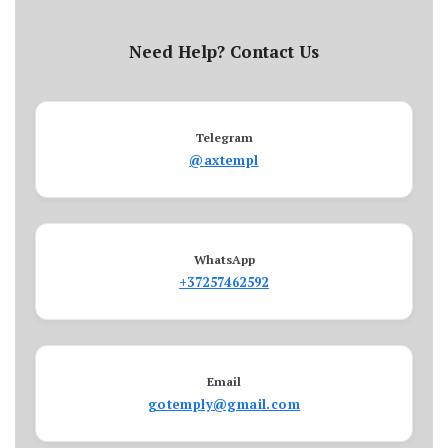
Need Help? Contact Us
Telegram
@axtempl
WhatsApp
+37257462592
Email
gotemply@gmail.com