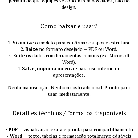
permitindo que equipes se concentrem nos dados, não no
design.
Como baixar e usar?
1.
Visualize
o modelo para confirmar campos e estrutura.
2.
Baixe
no formato desejado — PDF ou Word.
3.
Edite
os dados com ferramentas comuns (ex: Microsoft
Word).
4.
Salve, imprima ou envie
para uso interno ou
apresentações.
Nenhuma inscrição. Nenhum custo adicional. Pronto para
usar imediatamente.
Detalhes técnicos / formatos disponíveis
•
PDF
— visualização exata e pronta para compartilhamento
•
Word
— texto, tabelas e formatação totalmente editáveis