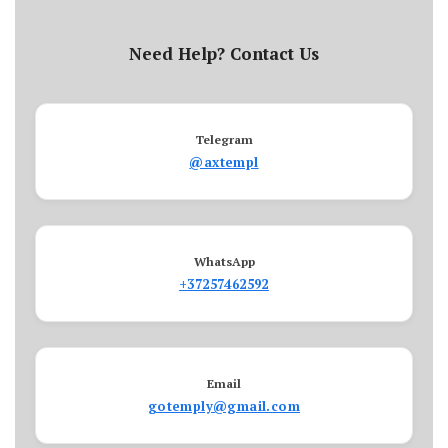
Need Help? Contact Us
Telegram
@axtempl
WhatsApp
+37257462592
Email
gotemply@gmail.com