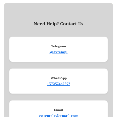
Need Help? Contact Us
Telegram
@axtempl
WhatsApp
+37257462592
Email
gotemply@gmail.com