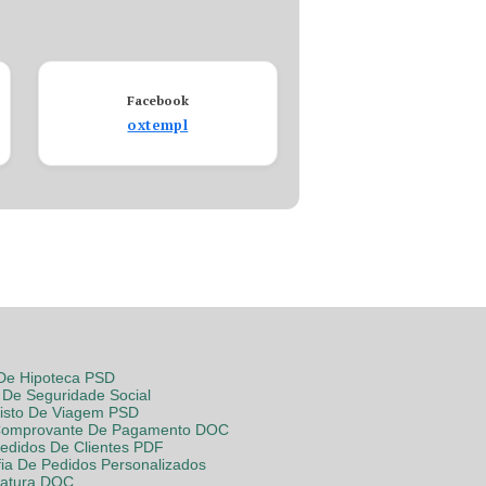
Facebook
oxtempl
 De Hipoteca PSD
De Seguridade Social
Visto De Viagem PSD
Comprovante De Pagamento DOC
Pedidos De Clientes PDF
fia De Pedidos Personalizados
Fatura DOC