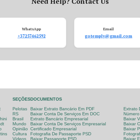
Need Help? Contact Us
WhatsApp
Email
+37257462592
gotemply@gmail.com
SEÇÕES
DOCUMENTOS
t
Pelotas
Baixar Extrato Bancário Em PDF
Extrato
RS
Baixar Conta De Serviços Em DOC
Número 
hini
Brasil
Extrato Bancário Empresarial
Baixar 
dt
Mundo
Baixar Conta De Serviços Empresarial
Baixar 
o
Opinião
Certificado Empresarial
Baixar 
tins
Cultura
Fotografia De Passaporte PSD
Fotogra
Vídeos
Baixar Passaporte PSD
Baixar 