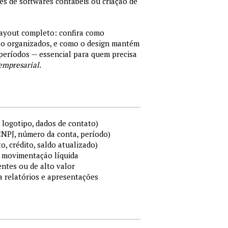
tes de softwares contábeis ou criação de
layout completo: confira como
são organizados, e como o design mantém
períodos — essencial para quem precisa
empresarial
.
 logotipo, dados de contato)
 CNPJ, número da conta, período)
to, crédito, saldo atualizado)
 e movimentação líquida
ntes ou de alto valor
ra relatórios e apresentações