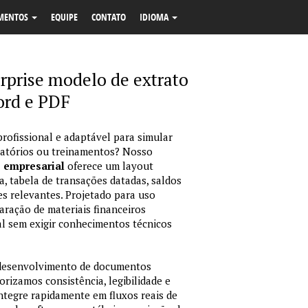
MENTOS
EQUIPE
CONTATO
IDIOMA
rprise modelo de extrato
ord e PDF
profissional e adaptável para simular
latórios ou treinamentos? Nosso
o empresarial
oferece um layout
, tabela de transações datadas, saldos
es relevantes. Projetado para uso
ração de materiais financeiros
sual sem exigir conhecimentos técnicos
 desenvolvimento de documentos
orizamos consistência, legibilidade e
integre rapidamente em fluxos reais de