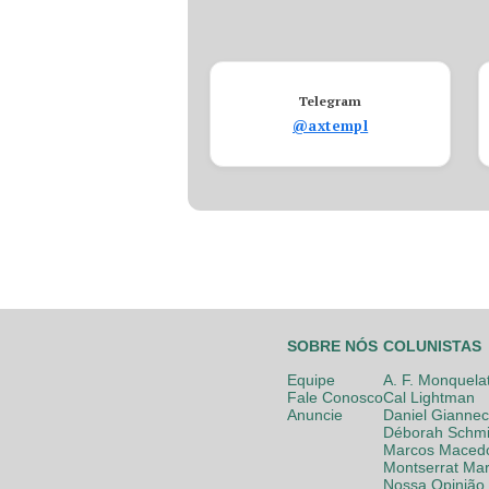
Telegram
@axtempl
SOBRE NÓS
COLUNISTAS
Equipe
A. F. Monquela
Fale Conosco
Cal Lightman
Anuncie
Daniel Giannec
Déborah Schmi
Marcos Maced
Montserrat Mar
Nossa Opinião