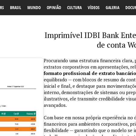
RS
BRASIL
MUNDO
OPINIÃO
CULTURA
VÍDEOS
GALERIA
DOCU
Imprimível IDBI Bank Ente
de conta W
Procurando uma estrutura financeira clara, 
extratos corporativos em apresentações, re
formato profissional de extrato bancári
equilibrado — com blocos de resumo da conta
inicial e final, e destaque para movimentaçõ
interno, demonstrações de sistemas ou prepa
ilustrativos, ele transmite credibilidade vi
avançados.
Com base em nossa própria experiência no
financeiros para ambientes corporativos, pri
flexibilidade — garantindo que o modelo se 