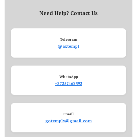
Need Help? Contact Us
Telegram
@axtempl
WhatsApp
+37257462592
Email
gotemply@gmail.com