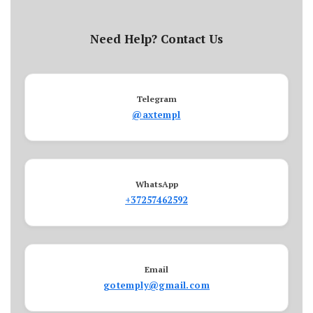
Need Help? Contact Us
Telegram
@axtempl
WhatsApp
+37257462592
Email
gotemply@gmail.com