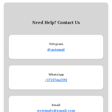
Need Help? Contact Us
Telegram
@axtempl
WhatsApp
+37257462592
Email
gotemply@gmail.com