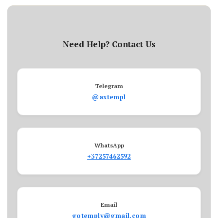
Need Help? Contact Us
Telegram
@axtempl
WhatsApp
+37257462592
Email
gotemply@gmail.com