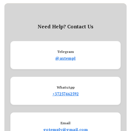
Need Help? Contact Us
Telegram
@axtempl
WhatsApp
+37257462592
Email
gotemply@gmail.com