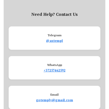
Need Help? Contact Us
Telegram
@axtempl
WhatsApp
+37257462592
Email
gotemply@gmail.com