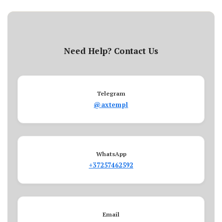
Need Help? Contact Us
Telegram
@axtempl
WhatsApp
+37257462592
Email