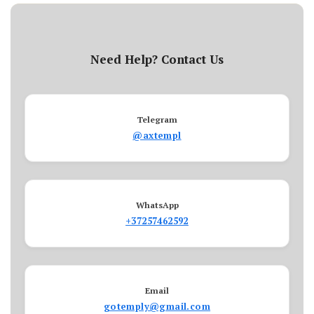
Need Help? Contact Us
Telegram
@axtempl
WhatsApp
+37257462592
Email
gotemply@gmail.com