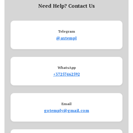
Need Help? Contact Us
Telegram
@axtempl
WhatsApp
+37257462592
Email
gotemply@gmail.com