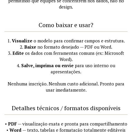
permitindo que equipes se concentrem nos dados, não no
design.
Como baixar e usar?
1.
Visualize
o modelo para confirmar campos e estrutura.
2.
Baixe
no formato desejado — PDF ou Word.
3.
Edite
os dados com ferramentas comuns (ex: Microsoft
Word).
4.
Salve, imprima ou envie
para uso interno ou
apresentações.
Nenhuma inscrição. Nenhum custo adicional. Pronto para
usar imediatamente.
Detalhes técnicos / formatos disponíveis
•
PDF
— visualização exata e pronta para compartilhamento
•
Word
— texto, tabelas e formatação totalmente editáveis