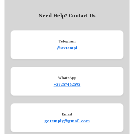
Need Help? Contact Us
Telegram
@axtempl
WhatsApp
+37257462592
Email
gotemply@gmail.com