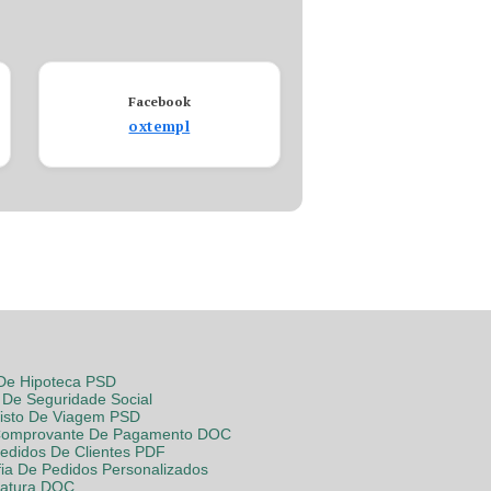
Facebook
oxtempl
 De Hipoteca PSD
De Seguridade Social
Visto De Viagem PSD
Comprovante De Pagamento DOC
Pedidos De Clientes PDF
fia De Pedidos Personalizados
Fatura DOC