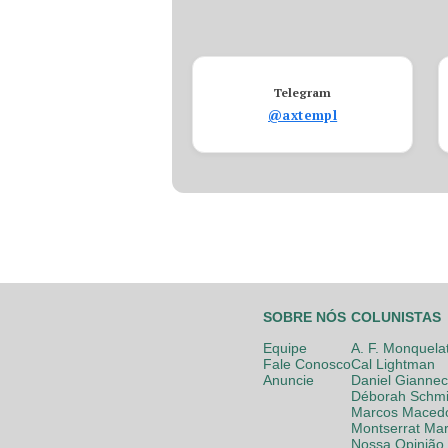
Telegram
@axtempl
SOBRE NÓS
COLUNISTAS
Equipe
A. F. Monquela
Fale Conosco
Cal Lightman
Anuncie
Daniel Giannec
Déborah Schmi
Marcos Maced
Montserrat Mar
Nossa Opinião