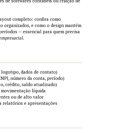
tes de softwares contábeis ou criação de
layout completo: confira como
são organizados, e como o design mantém
períodos — essencial para quem precisa
empresarial
.
 logotipo, dados de contato)
 CNPJ, número da conta, período)
to, crédito, saldo atualizado)
 e movimentação líquida
ntes ou de alto valor
ra relatórios e apresentações