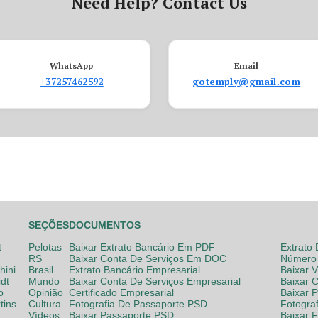
Need Help? Contact Us
WhatsApp
Email
+37257462592
gotemply@gmail.com
SEÇÕES
DOCUMENTOS
t
Pelotas
Baixar Extrato Bancário Em PDF
Extrato
RS
Baixar Conta De Serviços Em DOC
Número 
hini
Brasil
Extrato Bancário Empresarial
Baixar 
dt
Mundo
Baixar Conta De Serviços Empresarial
Baixar 
o
Opinião
Certificado Empresarial
Baixar 
tins
Cultura
Fotografia De Passaporte PSD
Fotogra
Vídeos
Baixar Passaporte PSD
Baixar 