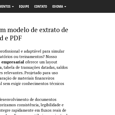
MENTOS
EQUIPE
CONTATO
IDIOMA
rm modelo de extrato de
d e PDF
profissional e adaptável para simular
latórios ou treinamentos? Nosso
o empresarial
oferece um layout
, tabela de transações datadas, saldos
es relevantes. Projetado para uso
ração de materiais financeiros
sual sem exigir conhecimentos técnicos
 desenvolvimento de documentos
orizamos consistência, legibilidade e
integre rapidamente em fluxos reais de