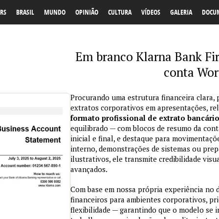
RS
BRASIL
MUNDO
OPINIÃO
CULTURA
VÍDEOS
GALERIA
DOCU
Em branco Klarna Bank Fi
conta Wor
Procurando uma estrutura financeira clara, 
extratos corporativos em apresentações, re
formato profissional de extrato bancári
equilibrado — com blocos de resumo da conta
inicial e final, e destaque para movimentaçõ
interno, demonstrações de sistemas ou prepa
ilustrativos, ele transmite credibilidade vi
avançados.
Com base em nossa própria experiência no
financeiros para ambientes corporativos, pri
flexibilidade — garantindo que o modelo se 