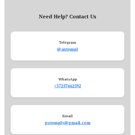
Need Help? Contact Us
Telegram
@axtempl
WhatsApp
+37257462592
Email
gotemply@gmail.com