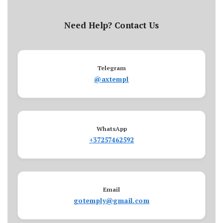
Need Help? Contact Us
Telegram
@axtempl
WhatsApp
+37257462592
Email
gotemply@gmail.com