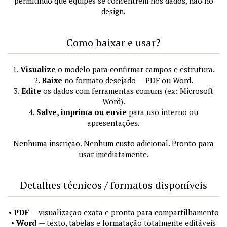
permitindo que equipes se concentrem nos dados, não no
design.
Como baixar e usar?
1.
Visualize
o modelo para confirmar campos e estrutura.
2.
Baixe
no formato desejado — PDF ou Word.
3.
Edite
os dados com ferramentas comuns (ex: Microsoft
Word).
4.
Salve, imprima ou envie
para uso interno ou
apresentações.
Nenhuma inscrição. Nenhum custo adicional. Pronto para
usar imediatamente.
Detalhes técnicos / formatos disponíveis
•
PDF
— visualização exata e pronta para compartilhamento
•
Word
— texto, tabelas e formatação totalmente editáveis