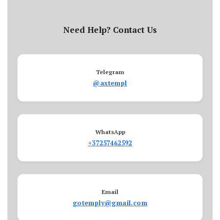
Need Help? Contact Us
Telegram
@axtempl
WhatsApp
+37257462592
Email
gotemply@gmail.com