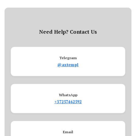
Need Help? Contact Us
Telegram
@axtempl
WhatsApp
+37257462592
Email