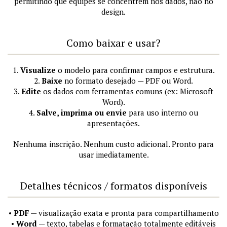
permitindo que equipes se concentrem nos dados, não no
design.
Como baixar e usar?
1.
Visualize
o modelo para confirmar campos e estrutura.
2.
Baixe
no formato desejado — PDF ou Word.
3.
Edite
os dados com ferramentas comuns (ex: Microsoft
Word).
4.
Salve, imprima ou envie
para uso interno ou
apresentações.
Nenhuma inscrição. Nenhum custo adicional. Pronto para
usar imediatamente.
Detalhes técnicos / formatos disponíveis
•
PDF
— visualização exata e pronta para compartilhamento
•
Word
— texto, tabelas e formatação totalmente editáveis