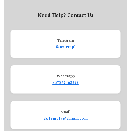
Need Help? Contact Us
Telegram
@axtempl
WhatsApp
+37257462592
Email
gotemply@gmail.com