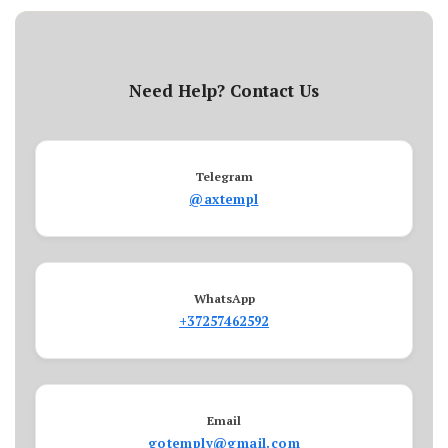
Need Help? Contact Us
Telegram
@axtempl
WhatsApp
+37257462592
Email
gotemply@gmail.com