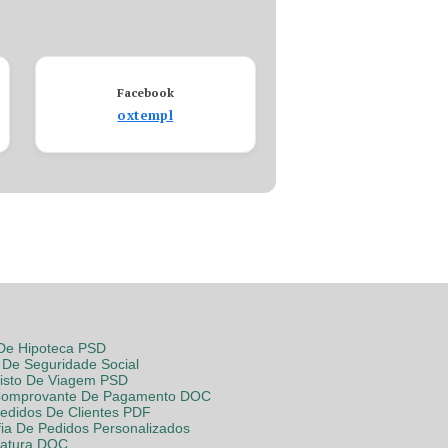
Facebook
oxtempl
 De Hipoteca PSD
De Seguridade Social
Visto De Viagem PSD
Comprovante De Pagamento DOC
Pedidos De Clientes PDF
fia De Pedidos Personalizados
Fatura DOC