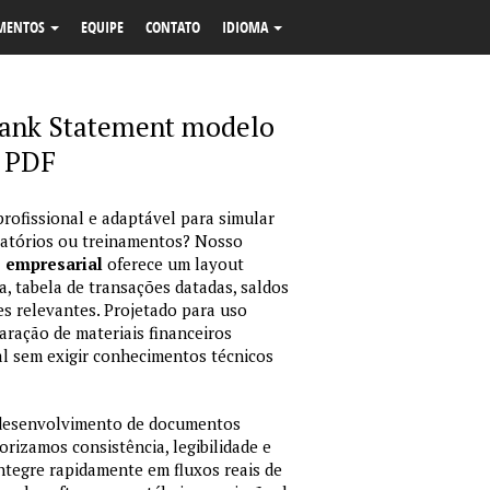
MENTOS
EQUIPE
CONTATO
IDIOMA
Bank Statement modelo
 PDF
profissional e adaptável para simular
latórios ou treinamentos? Nosso
o empresarial
oferece um layout
, tabela de transações datadas, saldos
es relevantes. Projetado para uso
ração de materiais financeiros
sual sem exigir conhecimentos técnicos
 desenvolvimento de documentos
orizamos consistência, legibilidade e
integre rapidamente em fluxos reais de