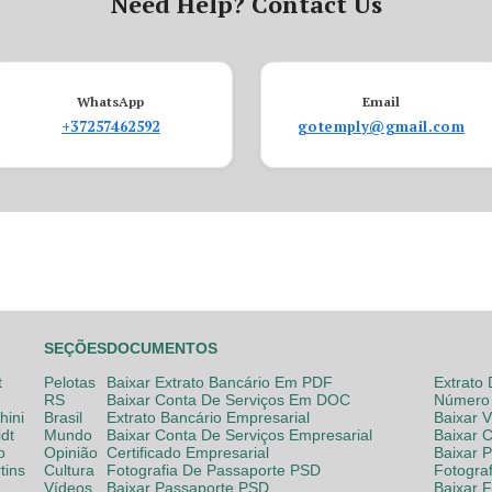
Need Help? Contact Us
WhatsApp
Email
+37257462592
gotemply@gmail.com
SEÇÕES
DOCUMENTOS
t
Pelotas
Baixar Extrato Bancário Em PDF
Extrato
RS
Baixar Conta De Serviços Em DOC
Número 
hini
Brasil
Extrato Bancário Empresarial
Baixar 
dt
Mundo
Baixar Conta De Serviços Empresarial
Baixar 
o
Opinião
Certificado Empresarial
Baixar 
tins
Cultura
Fotografia De Passaporte PSD
Fotogra
Vídeos
Baixar Passaporte PSD
Baixar 