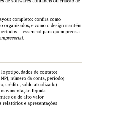
tes de softwares contábeis ou criação de
layout completo: confira como
são organizados, e como o design mantém
períodos — essencial para quem precisa
empresarial
.
 logotipo, dados de contato)
 CNPJ, número da conta, período)
to, crédito, saldo atualizado)
 e movimentação líquida
ntes ou de alto valor
ra relatórios e apresentações