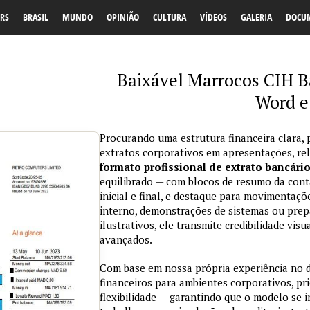
RS
BRASIL
MUNDO
OPINIÃO
CULTURA
VÍDEOS
GALERIA
DOCU
Baixável Marrocos CIH 
Word e
Procurando uma estrutura financeira clara, 
extratos corporativos em apresentações, re
formato profissional de extrato bancári
equilibrado — com blocos de resumo da conta
inicial e final, e destaque para movimentaçõ
interno, demonstrações de sistemas ou prepa
ilustrativos, ele transmite credibilidade vi
avançados.
Com base em nossa própria experiência no
financeiros para ambientes corporativos, pri
flexibilidade — garantindo que o modelo se 