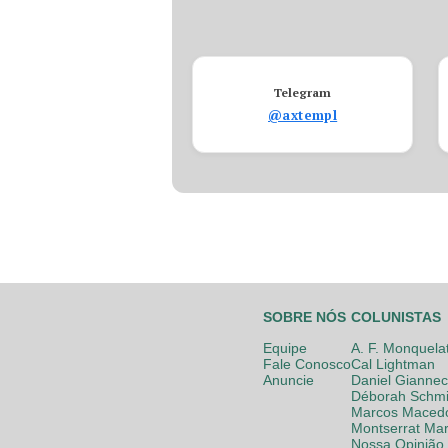
Telegram
@axtempl
SOBRE NÓS
COLUNISTAS
Equipe
A. F. Monquela
Fale Conosco
Cal Lightman
Anuncie
Daniel Giannec
Déborah Schmi
Marcos Maced
Montserrat Mar
Nossa Opinião