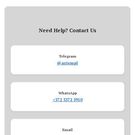
Need Help? Contact Us
Telegram
@axtempl
WhatsApp
+372 5372 5910
Email