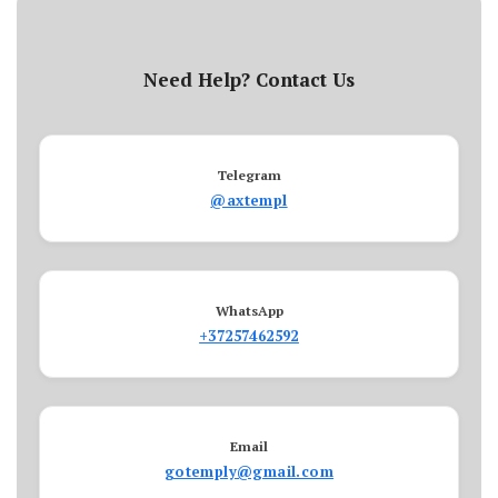
Need Help? Contact Us
Telegram
@axtempl
WhatsApp
+37257462592
Email
gotemply@gmail.com