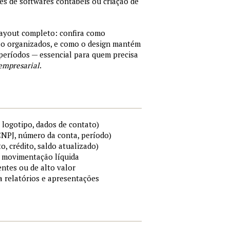
tes de softwares contábeis ou criação de
layout completo: confira como
são organizados, e como o design mantém
períodos — essencial para quem precisa
empresarial
.
 logotipo, dados de contato)
 CNPJ, número da conta, período)
to, crédito, saldo atualizado)
 e movimentação líquida
ntes ou de alto valor
ra relatórios e apresentações