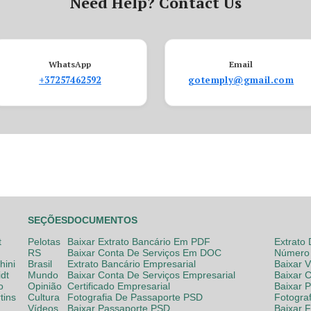
Need Help? Contact Us
WhatsApp
Email
+37257462592
gotemply@gmail.com
SEÇÕES
DOCUMENTOS
t
Pelotas
Baixar Extrato Bancário Em PDF
Extrato
RS
Baixar Conta De Serviços Em DOC
Número 
hini
Brasil
Extrato Bancário Empresarial
Baixar 
dt
Mundo
Baixar Conta De Serviços Empresarial
Baixar 
o
Opinião
Certificado Empresarial
Baixar 
tins
Cultura
Fotografia De Passaporte PSD
Fotogra
Vídeos
Baixar Passaporte PSD
Baixar 