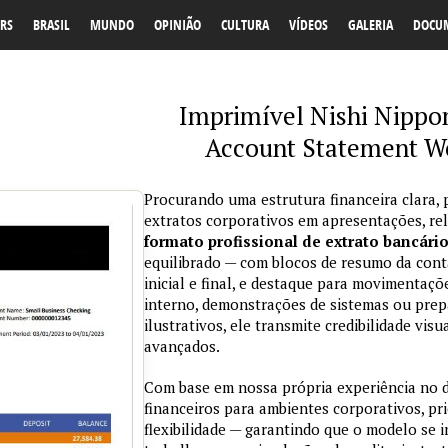
RS
BRASIL
MUNDO
OPINIÃO
CULTURA
VÍDEOS
GALERIA
DOCU
Imprimível Nishi Nippon
Account Statement W
Procurando uma estrutura financeira clara, 
extratos corporativos em apresentações, re
formato profissional de extrato bancári
equilibrado — com blocos de resumo da conta
inicial e final, e destaque para movimentaçõ
interno, demonstrações de sistemas ou prepa
ilustrativos, ele transmite credibilidade vi
avançados.
Com base em nossa própria experiência no
financeiros para ambientes corporativos, pri
flexibilidade — garantindo que o modelo se 