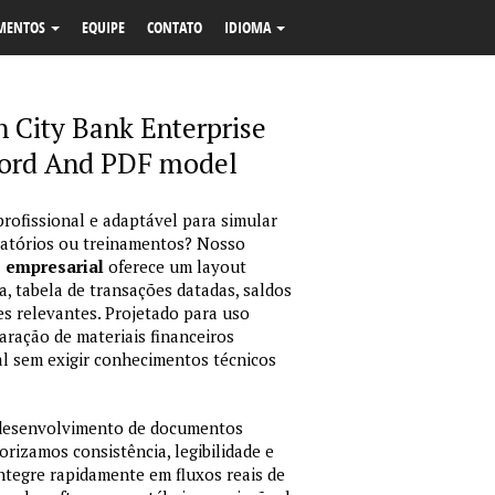
MENTOS
EQUIPE
CONTATO
IDIOMA
 City Bank Enterprise
ord And PDF model
profissional e adaptável para simular
latórios ou treinamentos? Nosso
o empresarial
oferece um layout
, tabela de transações datadas, saldos
es relevantes. Projetado para uso
ração de materiais financeiros
sual sem exigir conhecimentos técnicos
 desenvolvimento de documentos
orizamos consistência, legibilidade e
integre rapidamente em fluxos reais de