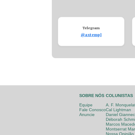
Telegram
@axtempl
SOBRE NÓS
COLUNISTAS
Equipe
A. F. Monquela
Fale Conosco
Cal Lightman
Anuncie
Daniel Giannec
Déborah Schmi
Marcos Maced
Montserrat Mar
Nossa Opinião