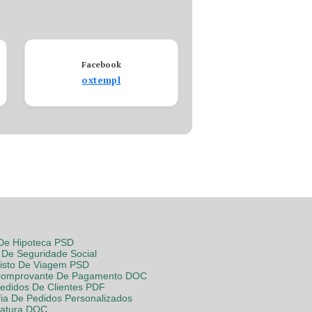
Facebook
oxtempl
 De Hipoteca PSD
De Seguridade Social
Visto De Viagem PSD
Comprovante De Pagamento DOC
Pedidos De Clientes PDF
fia De Pedidos Personalizados
Fatura DOC