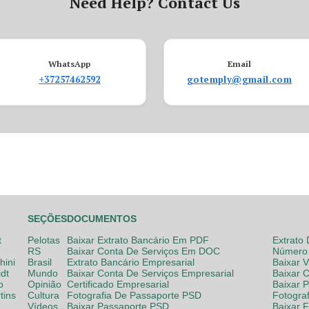
Need Help? Contact Us
WhatsApp
Email
+37257462592
gotemply@gmail.com
SEÇÕES
DOCUMENTOS
t
Pelotas
Baixar Extrato Bancário Em PDF
Extrato
RS
Baixar Conta De Serviços Em DOC
Número 
hini
Brasil
Extrato Bancário Empresarial
Baixar 
dt
Mundo
Baixar Conta De Serviços Empresarial
Baixar 
o
Opinião
Certificado Empresarial
Baixar 
tins
Cultura
Fotografia De Passaporte PSD
Fotogra
Vídeos
Baixar Passaporte PSD
Baixar 