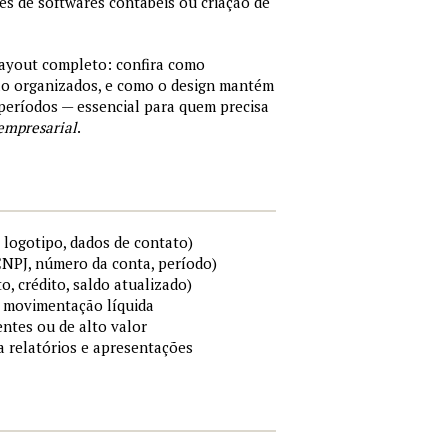
tes de softwares contábeis ou criação de
layout completo: confira como
são organizados, e como o design mantém
períodos — essencial para quem precisa
empresarial
.
 logotipo, dados de contato)
 CNPJ, número da conta, período)
to, crédito, saldo atualizado)
 e movimentação líquida
ntes ou de alto valor
ra relatórios e apresentações