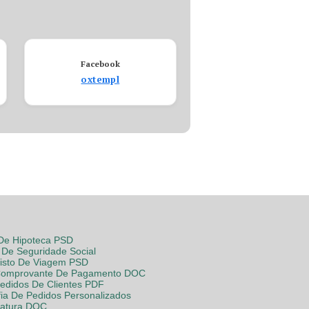
Facebook
oxtempl
 De Hipoteca PSD
De Seguridade Social
Visto De Viagem PSD
Comprovante De Pagamento DOC
Pedidos De Clientes PDF
fia De Pedidos Personalizados
Fatura DOC