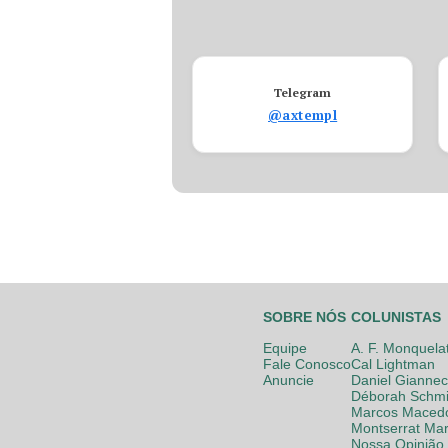
Telegram
@axtempl
SOBRE NÓS
COLUNISTAS
Equipe
A. F. Monquela
Fale Conosco
Cal Lightman
Anuncie
Daniel Giannec
Déborah Schmi
Marcos Maced
Montserrat Mar
Nossa Opinião