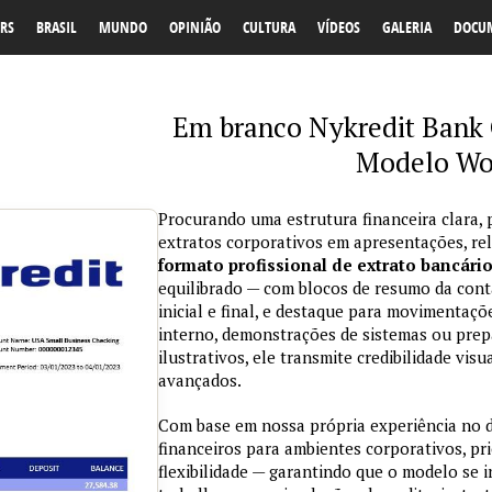
RS
BRASIL
MUNDO
OPINIÃO
CULTURA
VÍDEOS
GALERIA
DOCU
Em branco Nykredit Bank 
Modelo Wo
Procurando uma estrutura financeira clara, 
extratos corporativos em apresentações, re
formato profissional de extrato bancári
equilibrado — com blocos de resumo da conta
inicial e final, e destaque para movimentaçõ
interno, demonstrações de sistemas ou prepa
ilustrativos, ele transmite credibilidade vi
avançados.
Com base em nossa própria experiência no
financeiros para ambientes corporativos, pri
flexibilidade — garantindo que o modelo se 