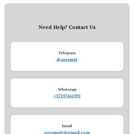
Need Help? Contact Us
Telegram
@axtempl
WhatsApp
+37257462592
Email
gotemply@gmail.com