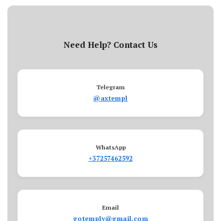
Need Help? Contact Us
Telegram
@axtempl
WhatsApp
+37257462592
Email
gotemply@gmail.com