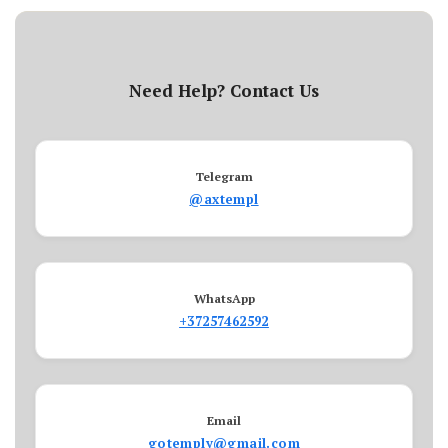
Need Help? Contact Us
Telegram
@axtempl
WhatsApp
+37257462592
Email
gotemply@gmail.com