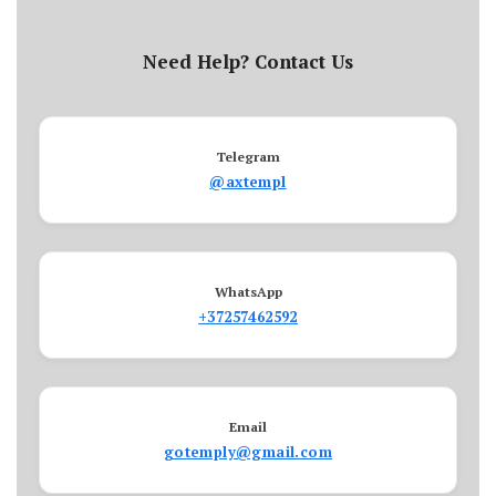
Need Help? Contact Us
Telegram
@axtempl
WhatsApp
+37257462592
Email
gotemply@gmail.com