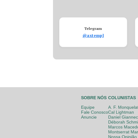
Telegram
@axtempl
SOBRE NÓS
COLUNISTAS
Equipe
A. F. Monquela
Fale Conosco
Cal Lightman
Anuncie
Daniel Giannec
Déborah Schmi
Marcos Maced
Montserrat Mar
Nossa Opinião