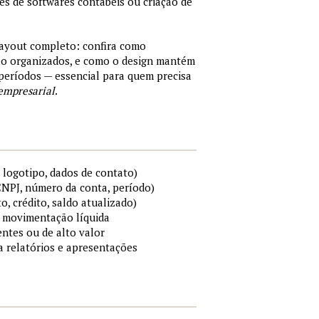
tes de softwares contábeis ou criação de
layout completo: confira como
são organizados, e como o design mantém
períodos — essencial para quem precisa
empresarial
.
 logotipo, dados de contato)
 CNPJ, número da conta, período)
to, crédito, saldo atualizado)
 e movimentação líquida
ntes ou de alto valor
ra relatórios e apresentações