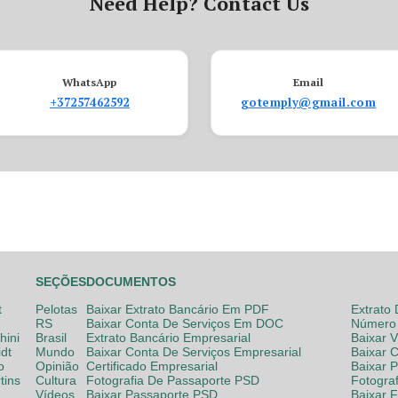
Need Help? Contact Us
WhatsApp
Email
+37257462592
gotemply@gmail.com
SEÇÕES
DOCUMENTOS
t
Pelotas
Baixar Extrato Bancário Em PDF
Extrato
RS
Baixar Conta De Serviços Em DOC
Número 
hini
Brasil
Extrato Bancário Empresarial
Baixar 
dt
Mundo
Baixar Conta De Serviços Empresarial
Baixar 
o
Opinião
Certificado Empresarial
Baixar 
tins
Cultura
Fotografia De Passaporte PSD
Fotogra
Vídeos
Baixar Passaporte PSD
Baixar 