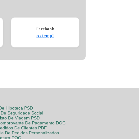
Facebook
oxtempl
 De Hipoteca PSD
De Seguridade Social
Visto De Viagem PSD
Comprovante De Pagamento DOC
Pedidos De Clientes PDF
fia De Pedidos Personalizados
Fatura DOC