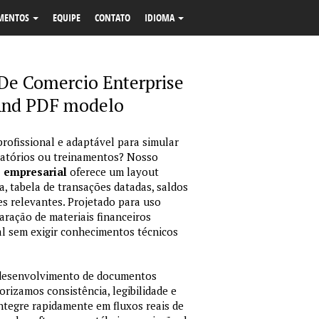
MENTOS
EQUIPE
CONTATO
IDIOMA
De Comercio Enterprise
And PDF modelo
profissional e adaptável para simular
latórios ou treinamentos? Nosso
o empresarial
oferece um layout
, tabela de transações datadas, saldos
es relevantes. Projetado para uso
ração de materiais financeiros
sual sem exigir conhecimentos técnicos
 desenvolvimento de documentos
orizamos consistência, legibilidade e
integre rapidamente em fluxos reais de