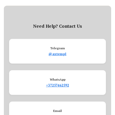
Need Help? Contact Us
Telegram
@axtempl
WhatsApp
+37257462592
Email