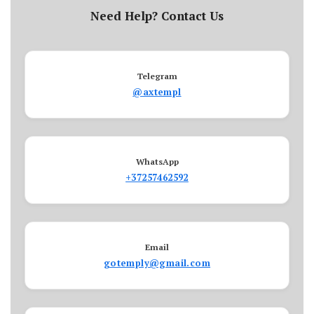
Need Help? Contact Us
Telegram
@axtempl
WhatsApp
+37257462592
Email
gotemply@gmail.com