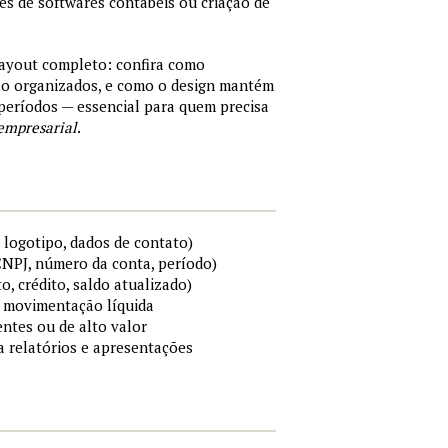
tes de softwares contábeis ou criação de
layout completo: confira como
são organizados, e como o design mantém
períodos — essencial para quem precisa
empresarial
.
 logotipo, dados de contato)
 CNPJ, número da conta, período)
to, crédito, saldo atualizado)
 e movimentação líquida
ntes ou de alto valor
ra relatórios e apresentações