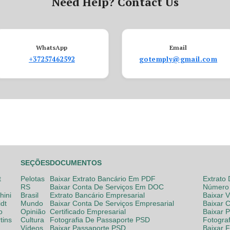
Need Help? Contact Us
WhatsApp
Email
+37257462592
gotemply@gmail.com
SEÇÕES
DOCUMENTOS
t
Pelotas
Baixar Extrato Bancário Em PDF
Extrato
RS
Baixar Conta De Serviços Em DOC
Número 
hini
Brasil
Extrato Bancário Empresarial
Baixar 
dt
Mundo
Baixar Conta De Serviços Empresarial
Baixar 
o
Opinião
Certificado Empresarial
Baixar 
tins
Cultura
Fotografia De Passaporte PSD
Fotogra
Vídeos
Baixar Passaporte PSD
Baixar 