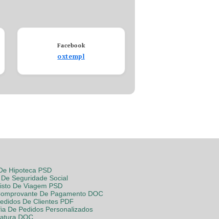
Facebook
oxtempl
 De Hipoteca PSD
De Seguridade Social
Visto De Viagem PSD
Comprovante De Pagamento DOC
Pedidos De Clientes PDF
fia De Pedidos Personalizados
Fatura DOC