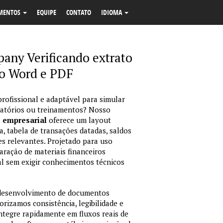
MENTOS
EQUIPE
CONTATO
IDIOMA
pany Verificando extrato
o Word e PDF
profissional e adaptável para simular
latórios ou treinamentos? Nosso
o empresarial
oferece um layout
, tabela de transações datadas, saldos
es relevantes. Projetado para uso
ração de materiais financeiros
sual sem exigir conhecimentos técnicos
 desenvolvimento de documentos
orizamos consistência, legibilidade e
integre rapidamente em fluxos reais de