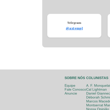
Telegram
@axtempl
SOBRE NÓS
COLUNISTAS
Equipe
A. F. Monquela
Fale Conosco
Cal Lightman
Anuncie
Daniel Giannec
Déborah Schmi
Marcos Maced
Montserrat Mar
Nossa Opinião